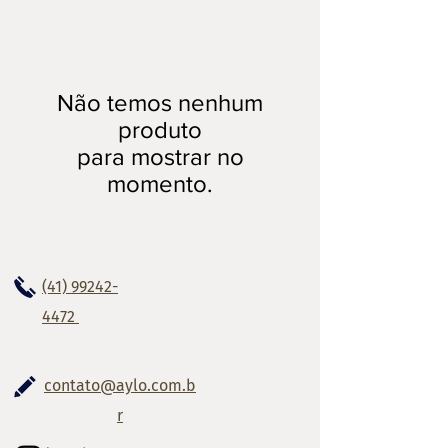
Não temos nenhum
produto
para mostrar no
momento.
(41) 99242-
4472
contato@aylo.com.b
r