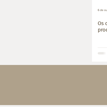
6 de ou
Os 
pro