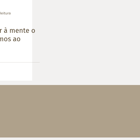
leitura
er à mente o
mos ao