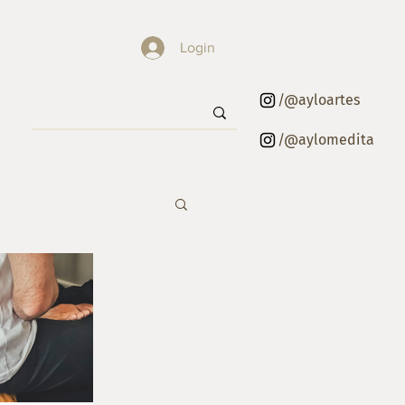
Login
/@ayloartes
/@aylomedita