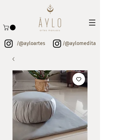
/@ayloartes
/@aylomedita